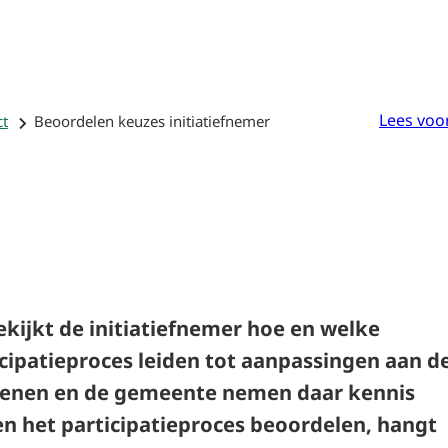
De
Uw
Inwoners
Hulpmiddelen
Participatiewijzer
plan
Partici
Lees voo
ct
Beoordelen keuzes initiatiefnemer
bekijkt de initiatiefnemer hoe en welke
ticipatieproces leiden tot aanpassingen aan d
kenen en de gemeente nemen daar kennis
n het participatieproces beoordelen, hangt