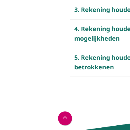
3. Rekening houden
4. Rekening houde
mogelijkheden
5. Rekening houd
betrokkenen
Scroll
naar