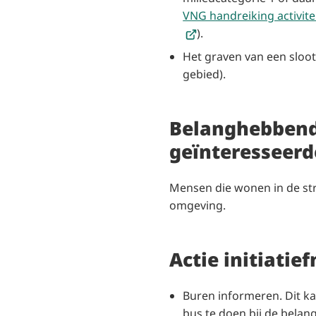
VNG handreiking activite
).
Het graven van een sloo
gebied).
Belanghebben
geïnteresseer
Mensen die wonen in de str
omgeving.
Actie initiatie
Buren informeren. Dit k
bus te doen bij de bela