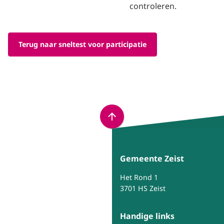
controleren.
Terug naar sneltest voor participatie
Scroll
naar
boven
Gemeente Zeist
naar
het
Het Rond 1
begin
3701 HS Zeist
van
de
Handige links
paginainhoud