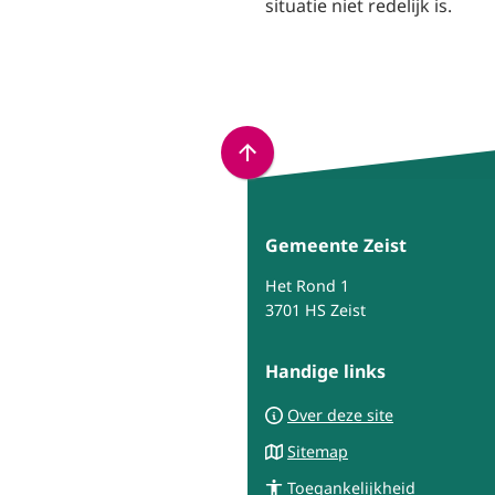
situatie niet redelijk is.
Scroll
naar
boven
Gemeente Zeist
naar
het
Het Rond 1
begin
3701 HS Zeist
van
de
Handige links
paginainhoud
Over deze site
Sitemap
Toegankelijkheid