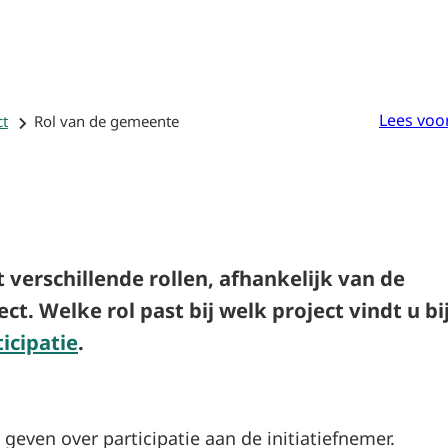
De
Uw
Inwoners
Hulpmiddelen
Participatiewijzer
plan
Partici
Lees voo
ct
Rol van de gemeente
verschillende rollen, afhankelijk van de
ct. Welke rol past bij welk project vindt u bi
icipatie
.
g geven over participatie aan de initiatiefnemer.