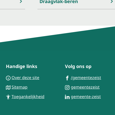
Draagvlak-beren
Handige links
Volg ons op
(Verwi
Over deze site
/gemeentezeist
naar
(Verwij
Sitemap
gemeentezeist
een
naar
(Verwi
Toegankelijkheid
gemeente-zeist
exter
een
naar
websit
extern
een