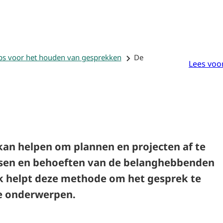
De
Uw
Inwoners
Hulpmiddelen
Participatiewijzer
plan
Partici
ps voor het houden van gesprekken
De
Lees voo
an helpen om plannen en projecten af te
en en behoeften van de belanghebbenden
 helpt deze methode om het gesprek te
te onderwerpen.