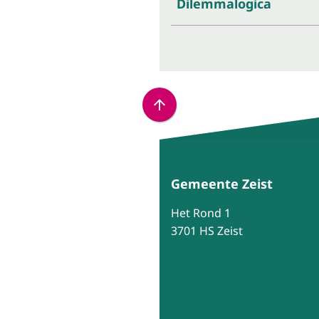
Dilemmalogica
Scroll
naar
boven
naar
Gemeente Zeist
het
begin
Het Rond 1
van
3701 HS Zeist
de
paginainhoud