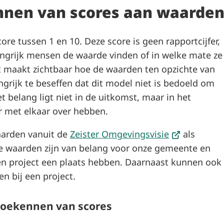
nnen van scores aan waarde
ore tussen 1 en 10. Deze score is geen rapportcijfer,
ngrijk mensen de waarde vinden of in welke mate ze
t maakt zichtbaar hoe de waarden ten opzichte van
angrijk te beseffen dat dit model niet is bedoeld om
t belang ligt niet in de uitkomst, maar in het
 met elkaar over hebben.
(Verwijst
aarden vanuit de
Zeister Omgevingsvisie
als
naar
e waarden zijn van belang voor onze gemeente en
een
en project een plaats hebben. Daarnaast kunnen ook
externe
n bij een project.
website)
toekennen van scores